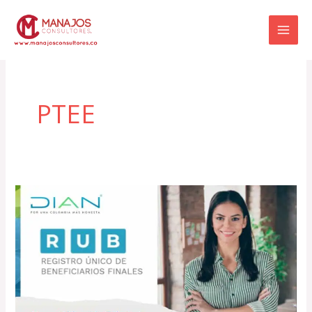
Ir
al
contenido
PTEE
¿Qué
es
el
Registro
Único
de
Beneficiarios